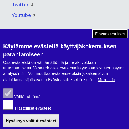
Twitter
Youtube
Evästeasetukset
Käytämme evästeitä käyttäjäkokemuksen
Suunnitelmat ja ohjelmat
parantamiseen
Kaupunkikonsernin strategia 2026-2030
Osa evästeistä on välttämättömiä ja ne aktivoidaan
automaattisesti. Vapaaehtoisia evästeitä käytetään sivuston käytön
Hyvinvointikertomus 2021-2024
analysointiin. Voit muuttaa evästeasetuksia jokaisen sivun
alalaidassa sijaitsevasta Evästeasetukset-linkistä.
More info
Hyvinvointisuunnitelma 2026-2029
Välttämättömät
Tilastolliset evästeet
© Nivalan kaupunki |
Tietosuoja- ja
Hyväksyn valitut evästeet
rekisteriselosteet
|
Saavutettavuusseloste
|