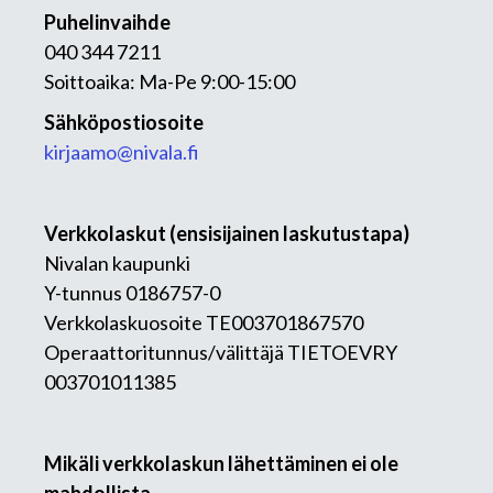
Puhelinvaihde
040 344 7211
Soittoaika: Ma-Pe 9:00-15:00
Sähköpostiosoite
kirjaamo@nivala.fi
Verkkolaskut (ensisijainen laskutustapa)
Nivalan kaupunki
Y-tunnus 0186757-0
Verkkolaskuosoite TE003701867570
Operaattoritunnus/välittäjä TIETOEVRY
003701011385
Mikäli verkkolaskun lähettäminen ei ole