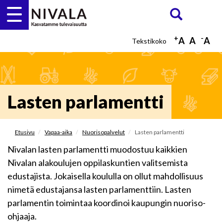
Hyppää
Etsi
ETSI
pääsisältöön
+
-
A
A
A
Lasten parlamentti
Etusivu
Vapaa-aika
Nuorisopalvelut
Lasten parlamentti
Nivalan lasten parlamentti muodostuu kaikkien
Nivalan alakoulujen oppilaskuntien valitsemista
edustajista. Jokaisella koululla on ollut mahdollisuus
nimetä edustajansa lasten parlamenttiin. Lasten
parlamentin toimintaa koordinoi kaupungin nuoriso-
ohjaaja.