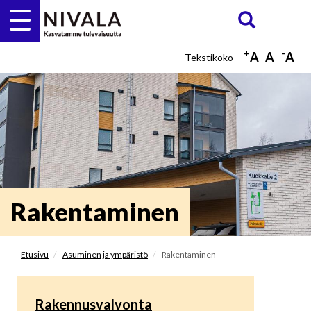
Hyppää
Etsi
ETSI
pääsisältöön
+
-
A
A
A
Rakentaminen
Etusivu
Asuminen ja ympäristö
Rakentaminen
Rakennusvalvonta