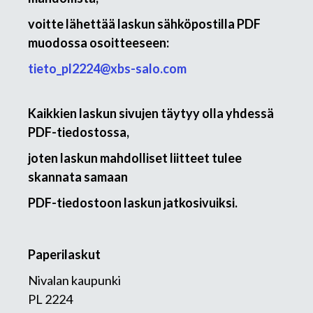
voitte lähettää laskun sähköpostilla PDF
muodossa osoitteeseen:
tieto_pl2224@xbs-salo.com
Kaikkien laskun sivujen täytyy olla yhdessä
PDF-tiedostossa,
joten laskun mahdolliset liitteet tulee
skannata samaan
PDF-tiedostoon laskun jatkosivuiksi.
Paperilaskut
Nivalan kaupunki
PL 2224