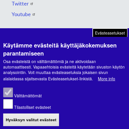
Twitter
Youtube
Evästeasetukset
Käytämme evästeitä käyttäjäkokemuksen
Suunnitelmat ja ohjelmat
parantamiseen
Kaupunkikonsernin strategia 2026-2030
Osa evästeistä on välttämättömiä ja ne aktivoidaan
automaattisesti. Vapaaehtoisia evästeitä käytetään sivuston käytön
Hyvinvointikertomus 2021-2024
analysointiin. Voit muuttaa evästeasetuksia jokaisen sivun
alalaidassa sijaitsevasta Evästeasetukset-linkistä.
More info
Hyvinvointisuunnitelma 2026-2029
Välttämättömät
Tilastolliset evästeet
© Nivalan kaupunki |
Tietosuoja- ja
Hyväksyn valitut evästeet
rekisteriselosteet
|
Saavutettavuusseloste
|