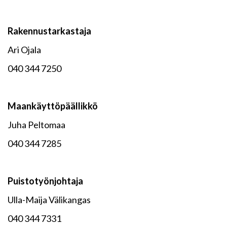
Rakennustarkastaja
Ari Ojala
040 344 7250
Maankäyttöpäällikkö
Juha Peltomaa
040 344 7285
Puistotyönjohtaja
Ulla-Maija Välikangas
040 344 7331