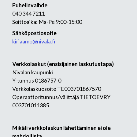
Puhelinvaihde
040 344 7211
Soittoaika: Ma-Pe 9:00-15:00
Sähköpostiosoite
kirjaamo@nivala.fi
Verkkolaskut (ensisijainen laskutustapa)
Nivalan kaupunki
Y-tunnus 0186757-0
Verkkolaskuosoite TE003701867570
Operaattoritunnus/välittäjä TIETOEVRY
003701011385
Mikäli verkkolaskun lähettäminen ei ole
mahdollista,