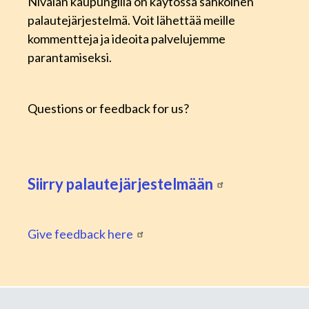
Nivalan kaupungilla on käytössä sähköinen
palautejärjestelmä. Voit lähettää meille
kommentteja ja ideoita palvelujemme
parantamiseksi.
Questions or feedback for us?
Siirry palautejärjestelmään
Give feedback here