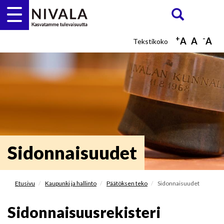
Hyppää
Etsi
ETSI
pääsisältöön
+
-
A
A
A
Sidonnaisuudet
Etusivu
Kaupunki ja hallinto
Päätöksen teko
Sidonnaisuudet
Sidonnaisuusrekisteri