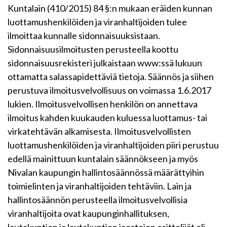
Kuntalain (410/2015) 84 §:n mukaan eräiden kunnan
luottamushenkilöiden ja viranhaltijoiden tulee
ilmoittaa kunnalle sidonnaisuuksistaan.
Sidonnaisuusilmoitusten perusteella koottu
sidonnaisuusrekisteri julkaistaan www:ssä lukuun
ottamatta salassapidettäviä tietoja. Säännös ja siihen
perustuva ilmoitusvelvollisuus on voimassa 1.6.2017
lukien. Ilmoitusvelvollisen henkilön on annettava
ilmoitus kahden kuukauden kuluessa luottamus- tai
virkatehtävän alkamisesta. Ilmoitusvelvollisten
luottamushenkilöiden ja viranhaltijoiden piiri perustuu
edellä mainittuun kuntalain säännökseen ja myös
Nivalan kaupungin hallintosäännössä määrättyihin
toimielinten ja viranhaltijoiden tehtäviin. Lain ja
hallintosäännön perusteella ilmoitusvelvollisia
viranhaltijoita ovat kaupunginhallituksen,