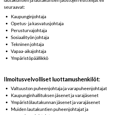
lautakuntien ja lautakuntien jaostojen esittelijät eli
seuraavat:
Kaupunginjohtaja
Opetus- ja kasvatusjohtaja
Perusturvajohtaja
Sosiaalityön johtaja
Tekninen johtaja
Vapaa-aikajohtaja
Ympäristöpäällikkö
Ilmoitusvelvolliset luottamushenkilöt:
Valtuuston puheenjohtaja ja varapuheenjohtajat
Kaupunginhallituksen jäsenet ja varajäsenet
Ympäristölautakunnan jäsenet ja varajäsenet
Muiden lautakuntien puheenjohtajat ja