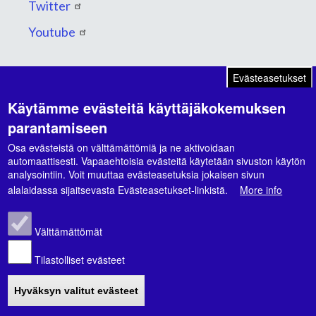
Twitter
Youtube
Evästeasetukset
Käytämme evästeitä käyttäjäkokemuksen
Suunnitelmat ja ohjelmat
parantamiseen
Kaupunkikonsernin strategia 2026-2030
Osa evästeistä on välttämättömiä ja ne aktivoidaan
automaattisesti. Vapaaehtoisia evästeitä käytetään sivuston käytön
Hyvinvointikertomus 2021-2024
analysointiin. Voit muuttaa evästeasetuksia jokaisen sivun
alalaidassa sijaitsevasta Evästeasetukset-linkistä.
More info
Hyvinvointisuunnitelma 2026-2029
Välttämättömät
Tilastolliset evästeet
© Nivalan kaupunki |
Tietosuoja- ja
Hyväksyn valitut evästeet
rekisteriselosteet
|
Saavutettavuusseloste
|