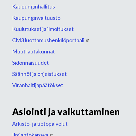
Kaupunginhallitus
Kaupunginvaltuusto
Kuulutukset ja ilmoitukset
CM3 luottamushenkilöportaali
Muut lautakunnat
Sidonnaisuudet
Säännöt ja ohjeistukset
Viranhaltijapäätökset
Asiointi ja vaikuttaminen
Arkisto- ja tietopalvelut
Ilmiantokanava