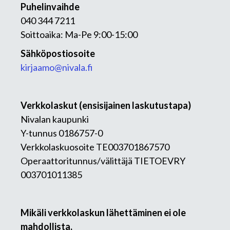
Puhelinvaihde
040 344 7211
Soittoaika: Ma-Pe 9:00-15:00
Sähköpostiosoite
kirjaamo@nivala.fi
Verkkolaskut (ensisijainen laskutustapa)
Nivalan kaupunki
Y-tunnus 0186757-0
Verkkolaskuosoite TE003701867570
Operaattoritunnus/välittäjä TIETOEVRY
003701011385
Mikäli verkkolaskun lähettäminen ei ole
mahdollista,