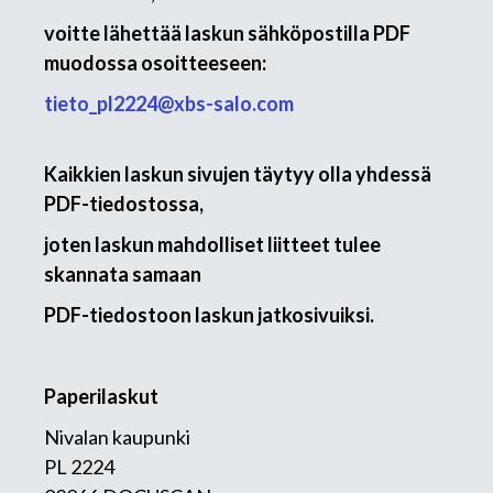
voitte lähettää laskun sähköpostilla PDF
muodossa osoitteeseen:
tieto_pl2224@xbs-salo.com
Kaikkien laskun sivujen täytyy olla yhdessä
PDF-tiedostossa,
joten laskun mahdolliset liitteet tulee
skannata samaan
PDF-tiedostoon laskun jatkosivuiksi.
Paperilaskut
Nivalan kaupunki
PL 2224