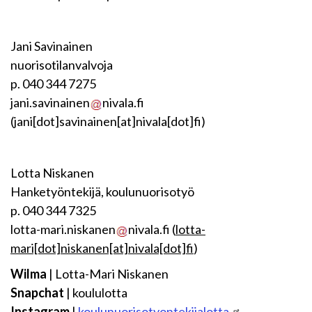
Jani Savinainen
nuorisotilanvalvoja
p. 040 344 7275
jani.savinainen
nivala.fi
(jani[dot]savinainen[at]nivala[dot]fi)
Lotta Niskanen
Hanketyöntekijä, koulunuorisotyö
p. 040 344 7325
lotta-mari.niskanen
nivala.fi
(
lotta-
mari[dot]niskanen[at]nivala[dot]fi
)
Wilma
| Lotta-Mari Niskanen
Snapchat
| koululotta
Instagram
|
koulunuorisotyontekijalotta