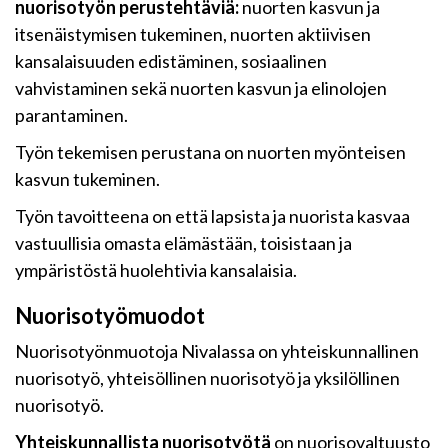
nuorisotyön perustehtäviä:
nuorten kasvun ja
itsenäistymisen tukeminen, nuorten aktiivisen
kansalaisuuden edistäminen, sosiaalinen
vahvistaminen sekä nuorten kasvun ja elinolojen
parantaminen.
Työn tekemisen perustana on nuorten myönteisen
kasvun tukeminen.
Työn tavoitteena on että lapsista ja nuorista kasvaa
vastuullisia omasta elämästään, toisistaan ja
ympäristöstä huolehtivia kansalaisia.
Nuorisotyömuodot
Nuorisotyönmuotoja Nivalassa on yhteiskunnallinen
nuorisotyö, yhteisöllinen nuorisotyö ja yksilöllinen
nuorisotyö.
Yhteiskunnallista nuorisotyötä
on nuorisovaltuusto