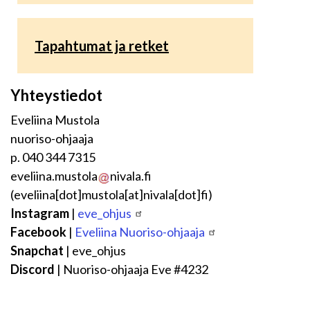
Tapahtumat ja retket
Yhteystiedot
Eveliina Mustola
nuoriso-ohjaaja
p. 040 344 7315
eveliina.mustola
nivala.fi
(eveliina[dot]mustola[at]nivala[dot]fi)
Instagram
|
eve_ohjus
Facebook
|
Eveliina Nuoriso-ohjaaja
Snapchat
| eve_ohjus
Discord
| Nuoriso-ohjaaja Eve #4232