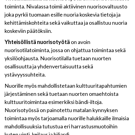
toiminta. Nivalassa toimii aktiivinen nuorisovaltuusto
joka pyrkii tuomaan esille nuoria koskevia tietoja ja
kehittämiskohteita sekä vaikuttaa ja osallistuu nuoria
koskeviin päätöksiin.
Yhteisöllistä nuorisotyötä
on avoin
nuorisotilatoiminta, jossa on ohjattua toimintaa sekä
yksilöohjausta. Nuorisotilalla tuetaan nuorten
osallisuutta ja yhdenvertaisuutta sekä
ystävyyssuhteita.
Nuorille myös mahdollistetaan kulttuuritapahtumien
järjestäminen sekä tuetaan nuorten omaehtoista
kulttuuritoimintaa esimerkiksi bändi-iltoja.
Nuorisotyössä on painotettu matalan kynnyksen
toimintaa myös tarjoamalla nuorille halukkaille ilmaisia
mahdollisuuksia tutustua eri harrastusmuotoihin
kuten uinti, keilaus ja biljardi.