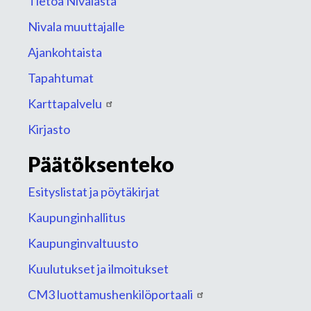
Tietoa Nivalasta
Nivala muuttajalle
Ajankohtaista
Tapahtumat
Karttapalvelu
Kirjasto
Päätöksenteko
Esityslistat ja pöytäkirjat
Kaupunginhallitus
Kaupunginvaltuusto
Kuulutukset ja ilmoitukset
CM3 luottamushenkilöportaali