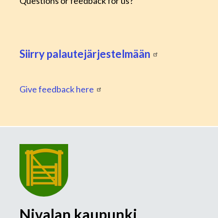
Questions or feedback for us?
Siirry palautejärjestelmään
Give feedback here
Nivalan kaupunki