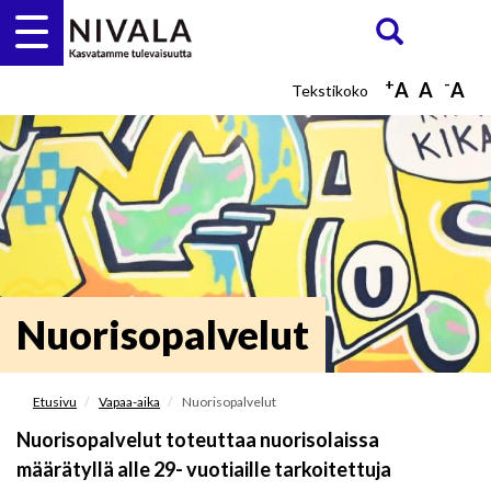
Hyppää
Etsi
ETSI
pääsisältöön
+
-
A
A
A
Nuorisopalvelut
Etusivu
Vapaa-aika
Nuorisopalvelut
Nuorisopalvelut toteuttaa nuorisolaissa
määrätyllä alle 29- vuotiaille tarkoitettuja