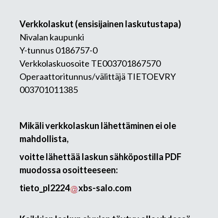
Verkkolaskut (ensisijainen laskutustapa)
Nivalan kaupunki
Y-tunnus 0186757-0
Verkkolaskuosoite TE003701867570
Operaattoritunnus/välittäjä TIETOEVRY
003701011385
Mikäli verkkolaskun lähettäminen ei ole
mahdollista,
voitte lähettää laskun sähköpostilla PDF
muodossa osoitteeseen:
tieto_pl2224
xbs-salo.com