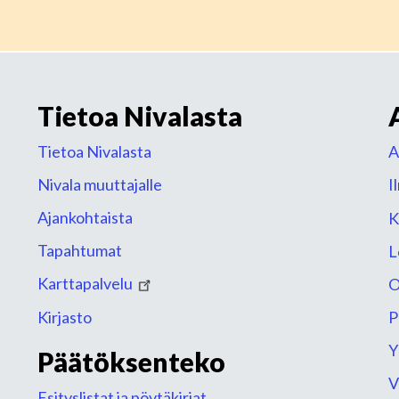
Tietoa Nivalasta
Tietoa Nivalasta
A
Nivala muuttajalle
I
Ajankohtaista
K
Tapahtumat
L
Karttapalvelu
O
Kirjasto
P
Y
Päätöksenteko
V
Esityslistat ja pöytäkirjat