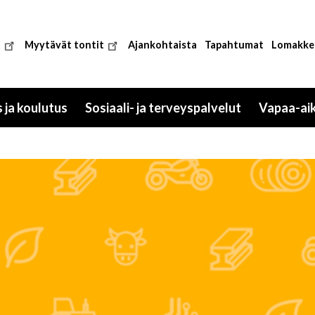
t
Myytävät tontit
Ajankohtaista
Tapahtumat
Lomakke
 ja koulutus
Sosiaali- ja terveyspalvelut
Vapaa-ai
Toggle
Toggle
submenu
submenu