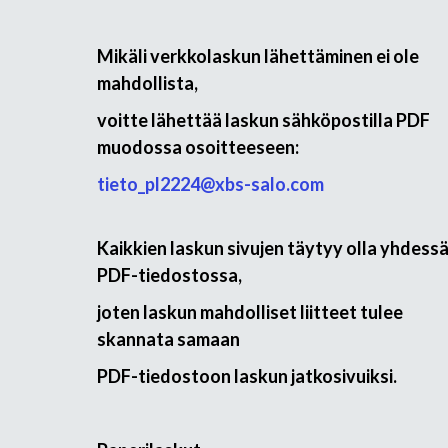
Mikäli verkkolaskun lähettäminen ei ole
mahdollista,
voitte lähettää laskun sähköpostilla PDF
muodossa osoitteeseen:
tieto_pl2224@xbs-salo.com
Kaikkien laskun sivujen täytyy olla yhdess
PDF-tiedostossa,
joten laskun mahdolliset liitteet tulee
skannata samaan
PDF-tiedostoon laskun jatkosivuiksi.