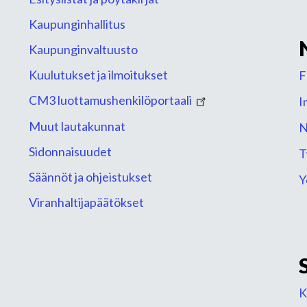
Kaupunginhallitus
Kaupunginvaltuusto
Kuulutukset ja ilmoitukset
F
CM3 luottamushenkilöportaali
I
Muut lautakunnat
N
Sidonnaisuudet
T
Säännöt ja ohjeistukset
Y
Viranhaltijapäätökset
K