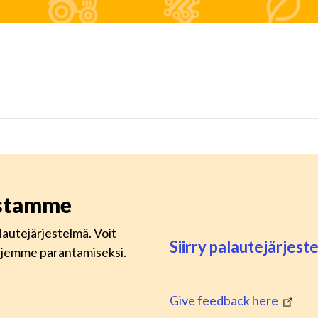
istamme
lautejärjestelmä. Voit
Siirry palautejärjes
lujemme parantamiseksi.
Give feedback here