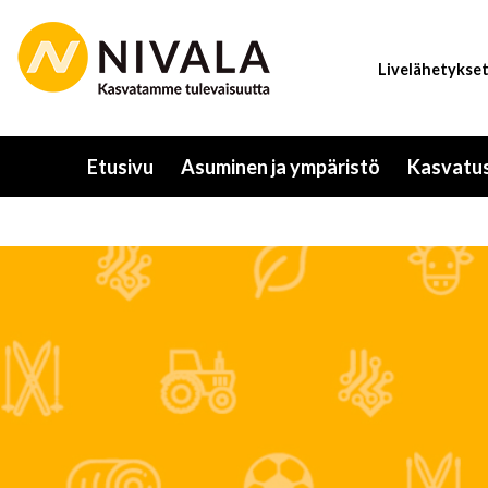
Hyppää
pääsisältöön
Livelähetykse
Etusivu
Asuminen ja ympäristö
Kasvatus
Toggle
submenu