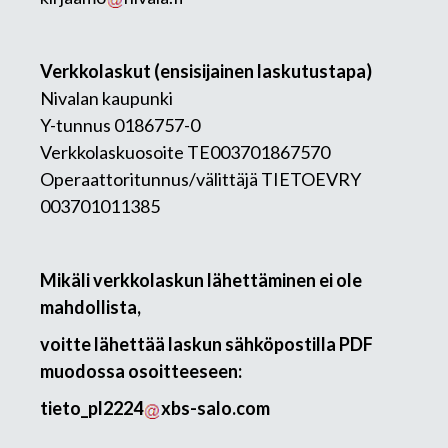
Verkkolaskut (ensisijainen laskutustapa)
Nivalan kaupunki
Y-tunnus 0186757-0
Verkkolaskuosoite TE003701867570
Operaattoritunnus/välittäjä TIETOEVRY
003701011385
Mikäli verkkolaskun lähettäminen ei ole
mahdollista,
voitte lähettää laskun sähköpostilla PDF
muodossa osoitteeseen:
tieto_pl2224
xbs-salo.com