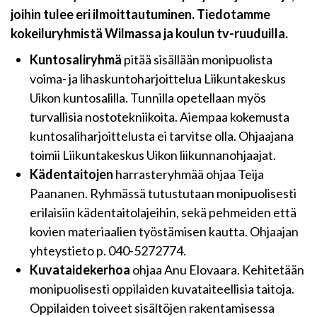
joihin tulee eri ilmoittautuminen. Tiedotamme
kokeiluryhmistä Wilmassa ja koulun tv-ruuduilla.
Kuntosaliryhmä
pitää sisällään monipuolista
voima- ja lihaskuntoharjoittelua Liikuntakeskus
Uikon kuntosalilla. Tunnilla opetellaan myös
turvallisia nostotekniikoita. Aiempaa kokemusta
kuntosaliharjoittelusta ei tarvitse olla. Ohjaajana
toimii Liikuntakeskus Uikon liikunnanohjaajat.
Kädentaitojen
harrasteryhmää ohjaa Teija
Paananen. Ryhmässä tutustutaan monipuolisesti
erilaisiin kädentaitolajeihin, sekä pehmeiden että
kovien materiaalien työstämisen kautta. Ohjaajan
yhteystieto p. 040-5272774.
Kuvataidekerhoa
ohjaa Anu Elovaara. Kehitetään
monipuolisesti oppilaiden kuvataiteellisia taitoja.
Oppilaiden toiveet sisältöjen rakentamisessa