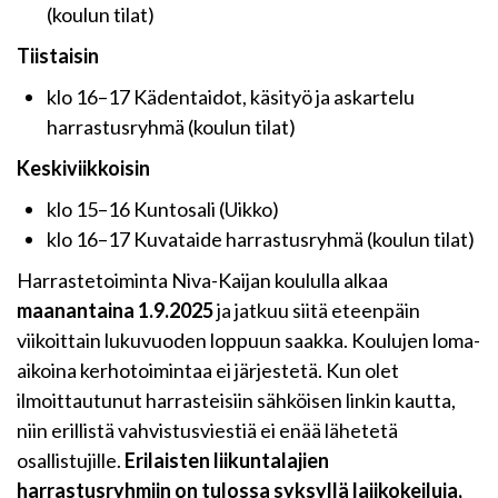
(koulun tilat)
Tiistaisin
klo 16–17 Kädentaidot, käsityö ja askartelu
harrastusryhmä (koulun tilat)
Keskiviikkoisin
klo 15–16 Kuntosali (Uikko)
klo 16–17 Kuvataide harrastusryhmä (koulun tilat)
Harrastetoiminta Niva-Kaijan koululla alkaa
maanantaina 1.9.2025
ja jatkuu siitä eteenpäin
viikoittain lukuvuoden loppuun saakka. Koulujen loma-
aikoina kerhotoimintaa ei järjestetä. Kun olet
ilmoittautunut harrasteisiin sähköisen linkin kautta,
niin erillistä vahvistusviestiä ei enää lähetetä
osallistujille.
Erilaisten liikuntalajien
harrastusryhmiin on tulossa syksyllä lajikokeiluja,