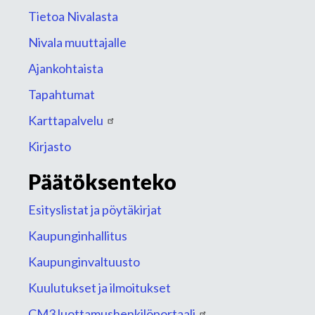
Tietoa Nivalasta
Nivala muuttajalle
Ajankohtaista
Tapahtumat
Karttapalvelu
Kirjasto
Päätöksenteko
Esityslistat ja pöytäkirjat
Kaupunginhallitus
Kaupunginvaltuusto
Kuulutukset ja ilmoitukset
CM3 luottamushenkilöportaali