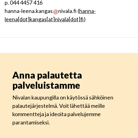
p. 044 4457 416
hanna-leena.kangas
nivala.fi
(
hanna-
leena[dot]kangas[at]nivala[dot]fi
)
Anna palautetta
palveluistamme
Nivalan kaupungilla on käytössä sähköinen
palautejärjestelmä. Voit lähettää meille
kommentteja ja ideoita palvelujemme
parantamiseksi.