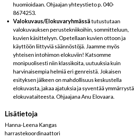
huomioidaan. Ohjaajan yhteystieto p. 040-
8674253.
Valokuvaus/Elokuvaryhmässä
tutustutaan
valokuvauksen perustekniikoihin, sommitteluun,
kuvien käsittelyyn. Opetellaan kuvien ottoon ja
käyttöön liittyviä säännöstöjä. Jaamme myös
yhteisen intohimon elokuviin! Katsomme
monipuolisesti niin klassikoita, uutuuksia kuin
harvinaisempia helmiä eri genreistä. Jokaisen
esityksen jälkeen on mahdollisuus keskustella
elokuvasta, jakaa ajatuksia ja syventää ymmärrystä
elokuvataiteesta. Ohjaajana Anu Elovaara.
Lisätietoja
Hanna-Leena Kangas
harrastekoordinaattori