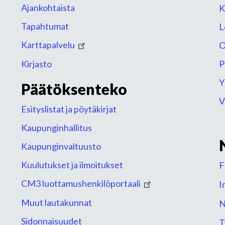
Ajankohtaista
K
Tapahtumat
L
Karttapalvelu
O
Kirjasto
P
Y
Päätöksenteko
V
Esityslistat ja pöytäkirjat
Kaupunginhallitus
Kaupunginvaltuusto
Kuulutukset ja ilmoitukset
F
CM3 luottamushenkilöportaali
I
Muut lautakunnat
N
Sidonnaisuudet
T