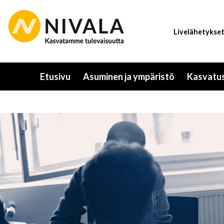
Hyppää
pääsisältöön
Livelähetykse
Etusivu
Asuminen ja ympäristö
Kasvatus
Toggle
submenu