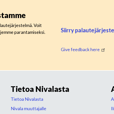
istamme
lautejärjestelmä. Voit
Siirry palautejärjes
lujemme parantamiseksi.
Give feedback here
Tietoa Nivalasta
Tietoa Nivalasta
A
Nivala muuttajalle
I