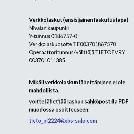
Verkkolaskut (ensisijainen laskutustapa)
Nivalan kaupunki
Y-tunnus 0186757-0
Verkkolaskuosoite TE003701867570
Operaattoritunnus/välittäjä TIETOEVRY
003701011385
Mikäli verkkolaskun lähettäminen ei ole
mahdollista,
voitte lähettää laskun sähköpostilla PDF
muodossa osoitteeseen:
tieto_pl2224@xbs-salo.com