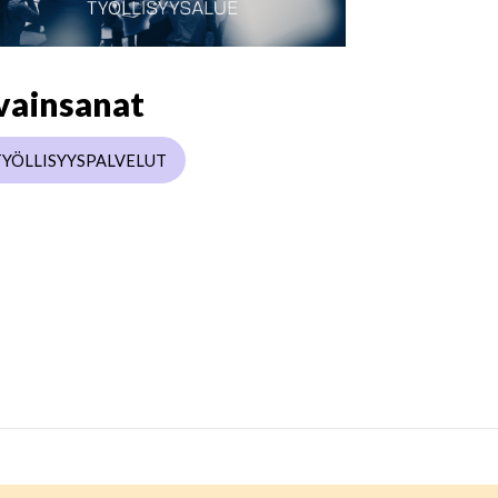
vainsanat
TYÖLLISYYSPALVELUT