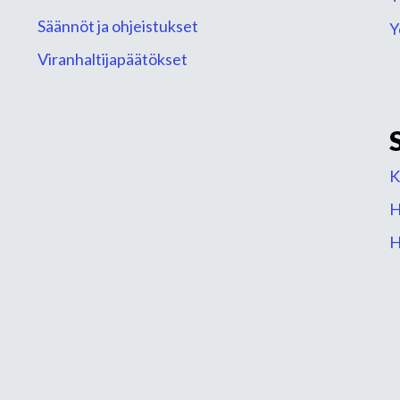
Säännöt ja ohjeistukset
Y
Viranhaltijapäätökset
K
H
H