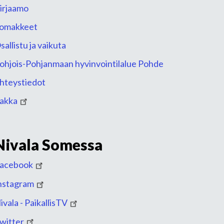
irjaamo
omakkeet
sallistu ja vaikuta
ohjois-Pohjanmaan hyvinvointilalue Pohde
hteystiedot
akka
Nivala Somessa
acebook
nstagram
ivala - PaikallisTV
witter