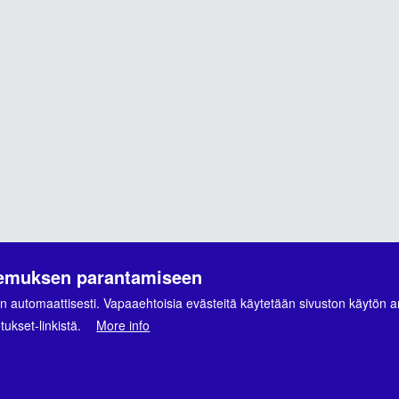
ä
kemuksen parantamiseen
n automaattisesti. Vapaaehtoisia evästeitä käytetään sivuston käytön a
ukset-linkistä.
More info