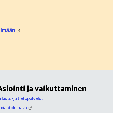
telmään
Asiointi ja vaikuttaminen
rkisto- ja tietopalvelut
lmiantokanava