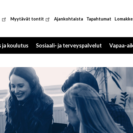
t
Myytävät tontit
Ajankohtaista
Tapahtumat
Lomakke
 ja koulutus
Sosiaali- ja terveyspalvelut
Vapaa-ai
Toggle
Toggle
submenu
submenu