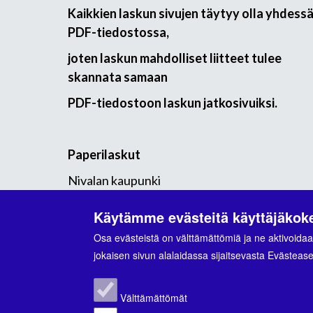
Kaikkien laskun sivujen täytyy olla yhdess
PDF-tiedostossa,
joten laskun mahdolliset liitteet tulee
skannata samaan
PDF-tiedostoon laskun jatkosivuiksi.
Paperilaskut
Nivalan kaupunki
PL 2224
Käytämme evästeitä käyttäjäko
02066 DOCUSCAN
Osa evästeistä on välttämättömiä ja ne aktivoidaa
jokaisen sivun alalaidassa sijaitsevasta Evästeaset
Välttämättömät